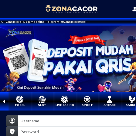
Zonagacor situs game online, Telegram : @Zonagacorofficial
TOGEL
SLOT
LIVE CASINO
SPORT
ARCADE
SABU