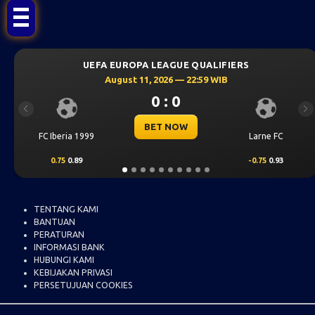
UEFA EUROPA LEAGUE QUALIFIERS
August 11, 2026 — 22:59 WIB
0 : 0
Previous
Ne
BET NOW
999
Larne FC
Sevilla
-0.75
0.93
0.25
0.95
TENTANG KAMI
BANTUAN
PERATURAN
INFORMASI BANK
HUBUNGI KAMI
KEBIJAKAN PRIVASI
PERSETUJUAN COOKIES