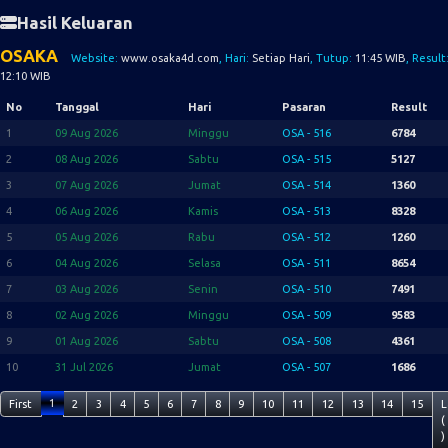
Hasil Keluaran
OSAKA
Website:
www.osaka4d.com
, Hari:
Setiap Hari
, Tutup:
11:45 WIB
, Result
12:10 WIB
No
Tanggal
Hari
Pasaran
Result
1
09 Aug 2026
Minggu
OSA - 516
6784
2
08 Aug 2026
Sabtu
OSA - 515
5127
3
07 Aug 2026
Jumat
OSA - 514
1360
4
06 Aug 2026
Kamis
OSA - 513
8328
5
05 Aug 2026
Rabu
OSA - 512
1260
6
04 Aug 2026
Selasa
OSA - 511
8654
7
03 Aug 2026
Senin
OSA - 510
7491
8
02 Aug 2026
Minggu
OSA - 509
9583
9
01 Aug 2026
Sabtu
OSA - 508
4361
10
31 Jul 2026
Jumat
OSA - 507
1686
1
First
2
3
4
5
6
7
8
9
10
11
12
13
14
15
L
(
)