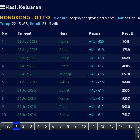
Hasil Keluaran
HONGKONG LOTTO
Website:
https//hongkonglotto.com
, Hari:
Setiap Ha
Tutup:
22.45 WIB
, Result:
23.15 WIB
No
Tanggal
Hari
Pasaran
Result
1
06 Aug 2026
Kamis
HKL - 620
1083
2
05 Aug 2026
Rabu
HKL - 619
1739
3
04 Aug 2026
Selasa
HKL - 618
8824
4
03 Aug 2026
Senin
HKL - 617
4885
5
02 Aug 2026
Minggu
HKL - 616
0570
6
01 Aug 2026
Sabtu
HKL - 615
8446
7
31 Jul 2026
Jumat
HKL - 614
2535
8
30 Jul 2026
Kamis
HKL - 613
9237
9
29 Jul 2026
Rabu
HKL - 612
3930
10
28 Jul 2026
Selasa
HKL - 611
7437
1
First
2
3
4
5
6
7
8
9
10
11
12
13
14
15
L
(
)