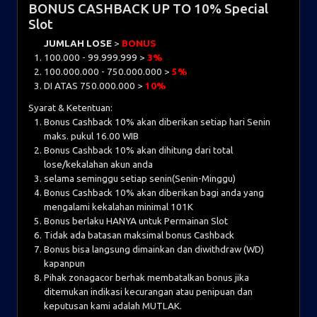
BONUS CASHBACK UP TO 10% Special
Slot
JUMLAH LOSE
>
BONUS
100.000 - 99.999.999 >
3%
100.000.000 - 750.000.000 >
5%
DI ATAS 750.000.000 >
10%
Syarat & Ketentuan:
Bonus Cashback 10% akan diberikan setiap hari Senin
maks. pukul 16.00 WIB
Bonus Cashback 10% akan dihitung dari total
lose/kekalahan akun anda
selama seminggu setiap senin(Senin-Minggu)
Bonus Cashback 10% akan diberikan bagi anda yang
mengalami kekalahan minimal 101K
Bonus berlaku HANYA untuk Permainan Slot
Tidak ada batasan maksimal bonus Cashback
Bonus bisa langsung dimainkan dan diwithdraw (WD)
kapanpun
Pihak zonagacor berhak membatalkan bonus jika
ditemukan indikasi kecurangan atau penipuan dan
keputusan kami adalah MUTLAK.