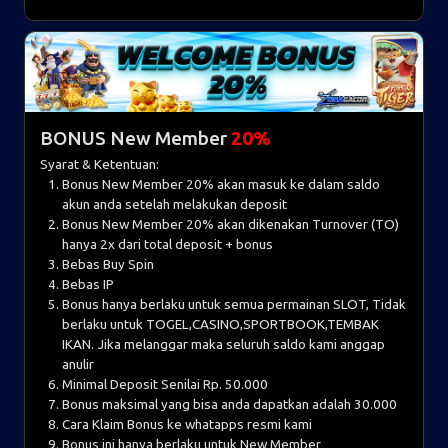
BONUS New Member
20%
Syarat & Ketentuan:
Bonus New Member 20% akan masuk ke dalam saldo
akun anda setelah melakukan deposit
Bonus New Member 20% akan dikenakan Turnover (TO)
hanya 2x dari total deposit + bonus
Bebas Buy Spin
Bebas IP
Bonus hanya berlaku untuk semua permainan SLOT, Tidak
berlaku untuk TOGEL,CASINO,SPORTBOOK,TEMBAK
IKAN. Jika melanggar maka seluruh saldo kami anggap
anulir
Minimal Deposit Senilai Rp. 50.000
Bonus maksimal yang bisa anda dapatkan adalah 30.000
Cara Klaim Bonus ke whatapps resmi kami
Bonus ini hanya berlaku untuk New Member