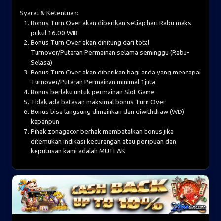
Syarat & Ketentuan:
Bonus Turn Over akan diberikan setiap hari Rabu maks.
pukul 16.00 WIB
Bonus Turn Over akan dihitung dari total
Turnover/Putaran Permainan selama seminggu (Rabu-
Selasa)
Bonus Turn Over akan diberikan bagi anda yang mencapai
Turnover/Putaran Permainan minimal 1juta
Bonus berlaku untuk permainan Slot Game
Tidak ada batasan maksimal bonus Turn Over
Bonus bisa langsung dimainkan dan diwithdraw (WD)
kapanpun
Pihak zonagacor berhak membatalkan bonus jika
ditemukan indikasi kecurangan atau penipuan dan
keputusan kami adalah MUTLAK.