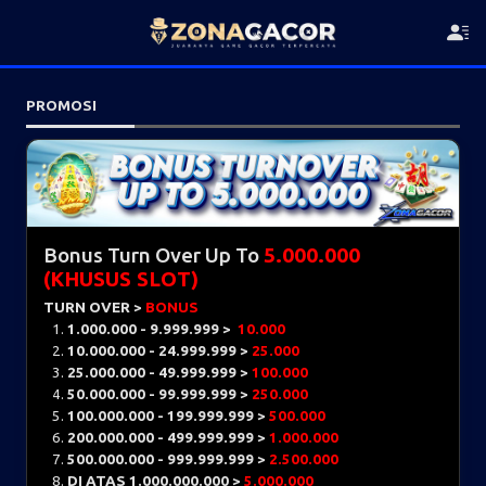
PROMOSI
Bonus Turn Over Up To
5.000.000
(KHUSUS SLOT)
TURN OVER >
BONUS
1.000.000 - 9.999.999 >
10.000
10.000.000 - 24.999.999 >
25.000
25.000.000 - 49.999.999 >
100.000
50.000.000 - 99.999.999 >
250.000
100.000.000 - 199.999.999 >
500.000
200.000.000 - 499.999.999 >
1.000.000
500.000.000 - 999.999.999 >
2.500.000
DI ATAS 1.000.000.000 >
5.000.000