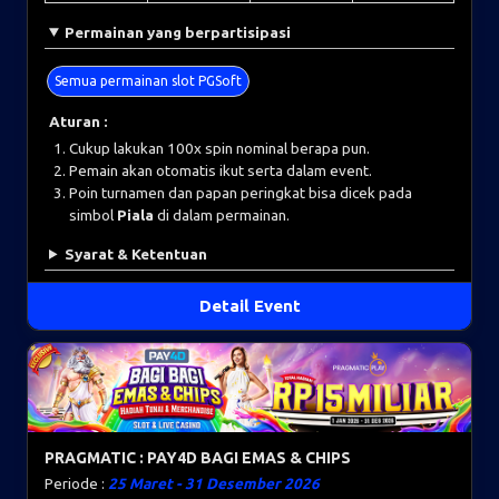
Permainan yang berpartisipasi
Semua permainan slot PGSoft
Aturan :
Cukup lakukan 100x spin nominal berapa pun.
Pemain akan otomatis ikut serta dalam event.
Poin turnamen dan papan peringkat bisa dicek pada
simbol
Piala
di dalam permainan.
Syarat & Ketentuan
Detail Event
PRAGMATIC : PAY4D BAGI EMAS & CHIPS
Periode :
25 Maret - 31 Desember 2026