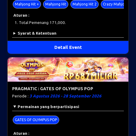
Mahjong Hit +
Mahjong Hit
Mahjong Hit 2
Crazy Mahjong
Aturan :
Total Pemenang 171,000.
Syarat & Ketentuan
Detail Event
PRAGMATIC : GATES OF OLYMPUS POP
Periode :
3 Agustus 2026 - 28 September 2026
Permainan yang berpartisipasi
GATES OF OLYMPUS POP
Aturan :