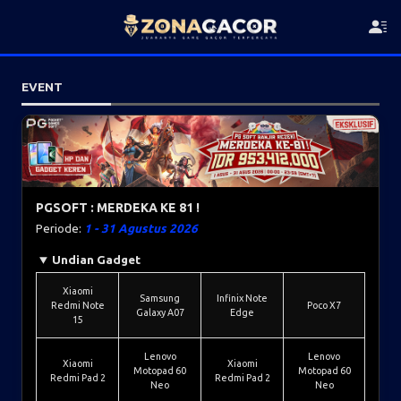
EVENT
PGSOFT : MERDEKA KE 81 !
Periode:
1 - 31 Agustus 2026
Undian Gadget
Xiaomi
Samsung
Infinix Note
Redmi Note
Poco X7
Galaxy A07
Edge
15
Lenovo
Lenovo
Xiaomi
Xiaomi
Motopad 60
Motopad 60
Redmi Pad 2
Redmi Pad 2
Neo
Neo