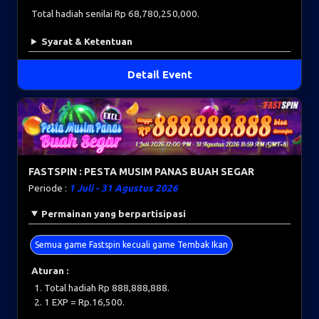
Total hadiah senilai Rp 68,780,250,000.
Syarat & Ketentuan
Detail Event
FASTSPIN : PESTA MUSIM PANAS BUAH SEGAR
Periode :
1 Juli - 31 Agustus 2026
Permainan yang berpartisipasi
Semua game Fastspin kecuali game Tembak Ikan
Aturan :
Total hadiah Rp 888,888,888.
1 EXP = Rp.16,500.